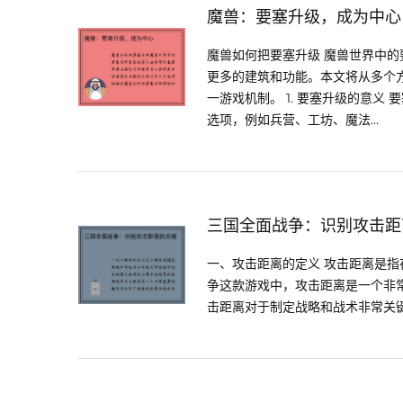
魔兽：要塞升级，成为中心
魔兽如何把要塞升级 魔兽世界中
更多的建筑和功能。本文将从多个
一游戏机制。 1. 要塞升级的意
选项，例如兵营、工坊、魔法...
三国全面战争：识别攻击距
一、攻击距离的定义 攻击距离是
争这款游戏中，攻击距离是一个非
击距离对于制定战略和战术非常关键。