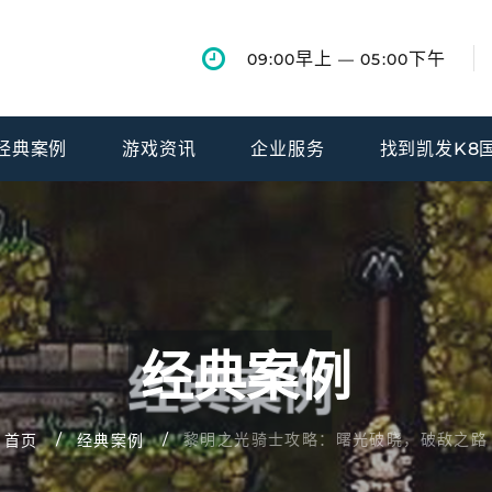
早上
下午
09:00
— 05:00
经典案例
游戏资讯
企业服务
找到凯发K8
经典案例
黎明之光骑士攻略：曙光破晓，破敌之路
首页
经典案例