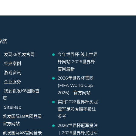
导航
发现k8凯发官网
今年世界杯-线上世界
杯网站-2026世界杯
经典案例
官网最新
游戏资讯
2026年世界杯官网
企业服务
(FIFA World Cup
找到凯发K8国际首
2026) - 官方网站
页
实用2026世界杯买冠
SiteMap
亚军足彩★赔率投注
凯发国际k8官网登录
参考
官方网站
2026世界杯冠军投注
凯发国际k8官网登录
丨2026世界杯买冠军