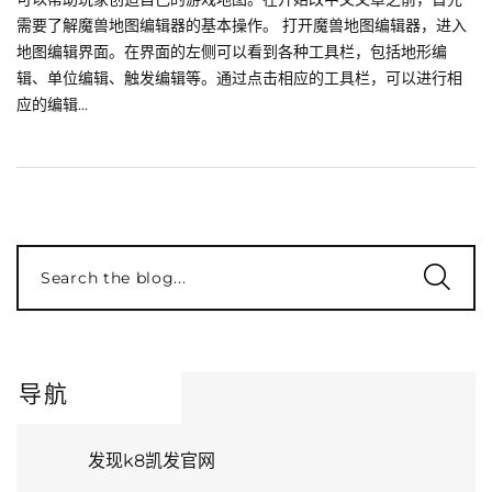
需要了解魔兽地图编辑器的基本操作。 打开魔兽地图编辑器，进入
地图编辑界面。在界面的左侧可以看到各种工具栏，包括地形编
辑、单位编辑、触发编辑等。通过点击相应的工具栏，可以进行相
应的编辑...
Search the blog...
导航
发现k8凯发官网