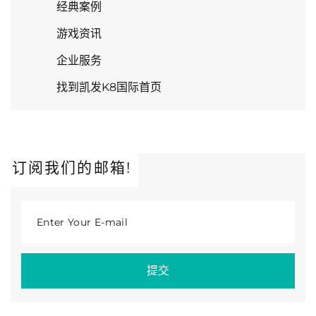
经典案例
游戏资讯
企业服务
找到凯发K8国际首页
订阅我们的邮箱!
Enter Your E-mail
提交